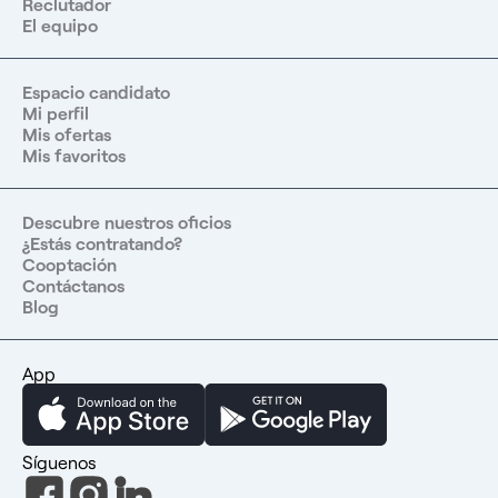
Reclutador
por correo electrónico en
contact@jobergroup.com
.
Referencia del anuncio: 13056 Candidatos procedentes
El equipo
de la Unión Europea: Jober Group, líder en la integración
de profesionales sanitarios en Francia, te acompaña de
forma gratuita hasta el inicio de tu actividad: - Puesta en
contacto con nuestros profesores colaboradores -
Espacio candidato
Asistencia para la inscripción en el Colegio de Médicos -
Mi perfil
Asesor o asesora dedicado(a) a su acompañamiento
Encuentra más de 4.000 ofertas de empleo en el sector
Mis ofertas
sanitario en nuestra web y en la aplicación móvil de Jober
Mis favoritos
Group. Aprovecha una red de 1.000 socios en toda
Francia, un equipo de expertos en selección de personal a
tu disposición y un servicio totalmente gratuito con el
que el 99 % de nuestros candidatos están satisfechos.
Descubre nuestros oficios
¿Estás contratando?
Cooptación
Contáctanos
Blog
App
Síguenos