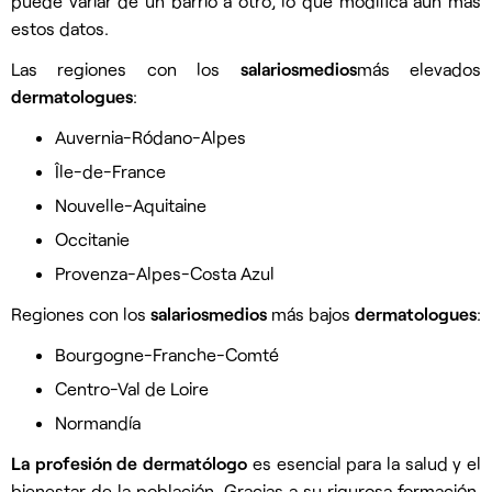
puede variar de un barrio a otro, lo que modifica aún más
estos datos.
Las regiones con los
salarios
medios
más elevados
dermatologues
:
Auvernia-Ródano-Alpes
Île-de-France
Nouvelle-Aquitaine
Occitanie
Provenza-Alpes-Costa Azul
Regiones con los
salarios
medios
más bajos
dermatologues
:
Bourgogne-Franche-Comté
Centro-Val de Loire
Normandía
La profesión de dermatólogo
es esencial para la salud y el
bienestar de la población. Gracias a su rigurosa formación,